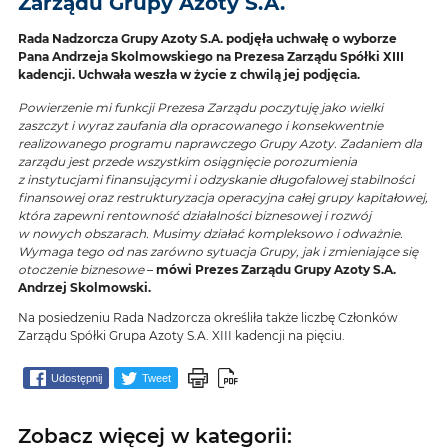
Zarządu Grupy Azoty S.A.
Rada Nadzorcza Grupy Azoty S.A. podjęła uchwałę o wyborze
Pana Andrzeja Skolmowskiego na Prezesa Zarządu Spółki XIII
kadencji. Uchwała weszła w życie z chwilą jej podjęcia.
Powierzenie mi funkcji Prezesa Zarządu poczytuję jako wielki
zaszczyt i wyraz zaufania dla opracowanego i konsekwentnie
realizowanego programu naprawczego Grupy Azoty. Zadaniem dla
zarządu jest przede wszystkim osiągnięcie porozumienia
z instytucjami finansującymi i odzyskanie długofalowej stabilności
finansowej oraz restrukturyzacja operacyjna całej grupy kapitałowej,
która zapewni rentowność działalności biznesowej i rozwój
w nowych obszarach. Musimy działać kompleksowo i odważnie.
Wymaga tego od nas zarówno sytuacja Grupy, jak i zmieniające się
otoczenie biznesowe
–
mówi Prezes Zarządu Grupy Azoty S.A.
Andrzej Skolmowski.
Na posiedzeniu Rada Nadzorcza określiła także liczbę Członków
Zarządu Spółki Grupa Azoty S.A. XIII kadencji na pięciu.
Udostępnij
Tweet
Zobacz więcej w kategorii: