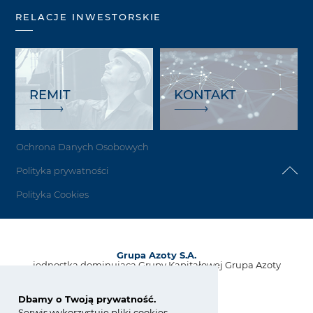
RELACJE INWESTORSKIE
REMIT
KONTAKT
Ochrona Danych Osobowych
Polityka prywatności
Polityka Cookies
Grupa Azoty S.A.
jednostka dominująca Grupy Kapitałowej Grupa Azoty
ul. Kwiatkowskiego 8
33-101 Tarnów, Polska
Dbamy o Twoją prywatność.
Serwis wykorzystuje pliki cookies.