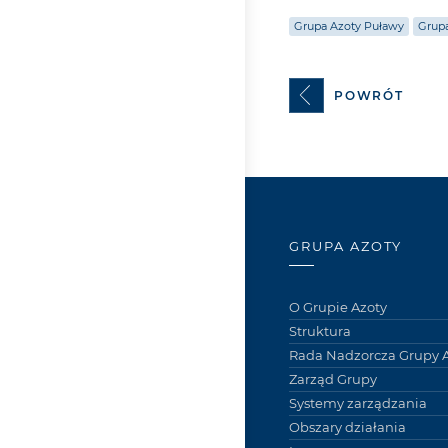
Grupa Azoty Puławy
Grupa
POWRÓT
GRUPA AZOTY
O Grupie Azoty
Struktura
Rada Nadzorcza Grupy A
Zarząd Grupy
Systemy zarządzania
Obszary działania