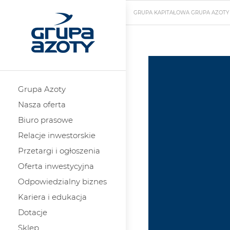
GRUPA KAPITAŁOWA GRUPA AZOTY
Grupa Azoty
Nasza oferta
Biuro prasowe
Relacje inwestorskie
Przetargi i ogłoszenia
Oferta inwestycyjna
Odpowiedzialny biznes
Kariera i edukacja
Dotacje
Sklep