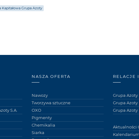
 Kapitałowa Grupa Azoty
NASZA OFERTA
RELACJE 
Nawozy
Grupa Azoty 
Tworzywa sztuczne
Grupa Azoty
zoty S.A.
OXO
Grupa Azoty 
Pigmenty
Chemikalia
Aktualności 
Siarka
Kalendarium