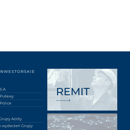
INWESTORSKIE
REMIT
S.A.
 Puławy
Police
Grupy Azoty
 wydarzeń Grupy