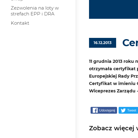
Zezwolenia na loty w
strefach EPP i DRA
Kontakt
Ce
16.12.2013
11 grudnia 2013 roku
otrzymała certyfika
Europejskiej Rady Pr
Certyfikat w imieniu
Wiceprezes Zarządu - 
Udostępnij
Tweet
Zobacz więcej w