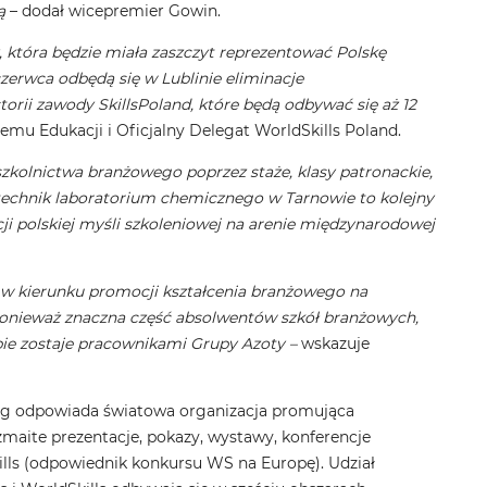
ją
– dodał wicepremier Gowin.
 która będzie miała zaszczyt reprezentować Polskę
zerwca odbędą się w Lublinie eliminacje
torii zawody SkillsPoland, które będą odbywać się aż 12
mu Edukacji i Oficjalny Delegat WorldSkills Poland.
szkolnictwa branżowego poprzez staże, klasy patronackie,
 technik laboratorium chemicznego w Tarnowie to kolejny
ji polskiej myśli szkoleniowej na arenie międzynarodowej
 w kierunku promocji kształcenia branżowego na
 ponieważ znaczna część absolwentów szkół branżowych,
pie zostaje pracownikami Grupy Azoty –
wskazuje
bieg odpowiada światowa organizacja promująca
aite prezentacje, pokazy, wystawy, konferencje
ills (odpowiednik konkursu WS na Europę). Udział