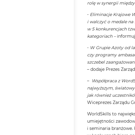
rolę w synergii międz
-
Eliminacje Krajowe W
i walczyć o medale na
w 5 konkurencjach tzw.
kategoriach –
informuj
-
W Grupie Azoty od lat
czy programy ambasado
szczebel zaangażowania
– dodaje Prezes Zarzą
–
Współpraca z WordSk
najwyższym, światowym
jak również uczestnik
Wiceprezes Zarządu Gr
WorldSkills to najwię
umiejętności zawodowe
i seminaria branżowe. 