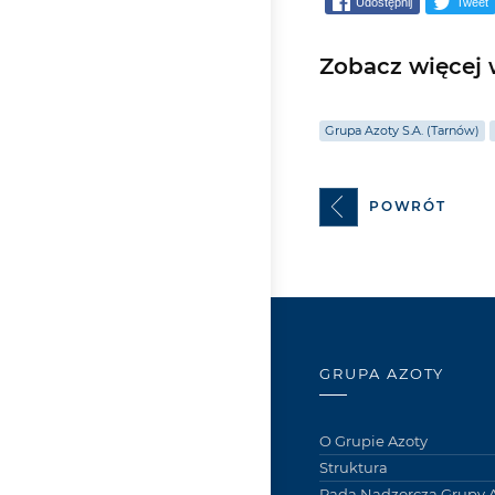
Udostępnij
Tweet
Zobacz więcej w
Grupa Azoty S.A. (Tarnów)
POWRÓT
GRUPA AZOTY
O Grupie Azoty
Struktura
Rada Nadzorcza Grupy A