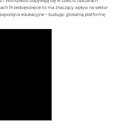
s i WorldSkills odbywają się w sześciu obszarach
jach Przedsięwzięcie to ma znaczący wpływ na sektor
dsięwzięcia edukacyjne – budując globalną platformę