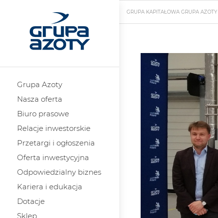
GRUPA KAPITAŁOWA GRUPA AZOTY
Grupa Azoty
Nasza oferta
Biuro prasowe
Relacje inwestorskie
Przetargi i ogłoszenia
Oferta inwestycyjna
Odpowiedzialny biznes
Kariera i edukacja
Dotacje
Sklep