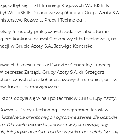
 odbył się finał Eliminacji Krajowych WorldSkills
ył WorldSkills Poland we współpracy z Grupą Azoty S.A.
nisterstwo Rozwoju, Pracy i Technologii.
czekały 4 moduły praktycznych zadań w laboratorium,
giem konkursu czuwał 6-osobowy skład sędziowski, na
acji w Grupie Azoty S.A., Jadwiga Konarska –
tawicieli biznesu i nauki: Dyrektor Generalny Fundacji
 Wiceprezes Zarządu Grupy Azoty S.A. dr Grzegorz
chemicznych dla szkół podstawowych i średnich; dr inż.
ław Jurzak – samorządowiec.
która odbyła się w hali półtechnik w CBR Grupy Azoty.
 Rozwoju, Pracy i Technologii, wicepremier Jarosław
o kształcenia branżowego i ogromna szansa dla uczniów
 Dla wielu będzie to pierwsza w życiu okazja, aby
łą inicjatywęoceniam bardzo wysoko, bospełnia istotną