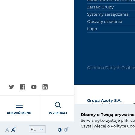
Zarząd Grupy
Systemy zarządzania
Obszary działania
Logo
Ochrona Danych Osobo
Grupa Azoty S.A.
jednostka dominująca 
Kapitałowej Grupa Azot
ROZWIŃ MENU
WYSZUKAJ
Dbamy o Twoją prywatno
ul. Kwiatkowskiego 8
Serwis wykorzystuje pliki c
33-101 Tarnów, Polska
Czytaj więcej o
Polity
ce
Coo