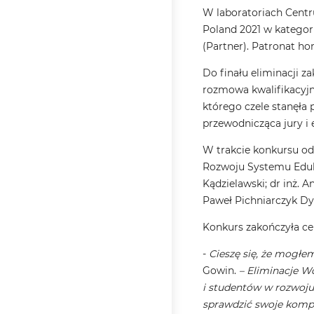
W laboratoriach Centr
Poland 2021 w kategor
(Partner). Patronat ho
Do finału eliminacji z
rozmowa kwalifikacyjn
którego czele stanęła 
przewodnicząca jury i 
W trakcie konkursu odby
Rozwoju Systemu Eduka
Kądzielawski; dr inż. 
Paweł Pichniarczyk Dy
Konkurs zakończyła ce
-
Cieszę się, że mogłe
Gowin.
– Eliminacje Wo
i studentów w rozwoju
sprawdzić swoje kompe