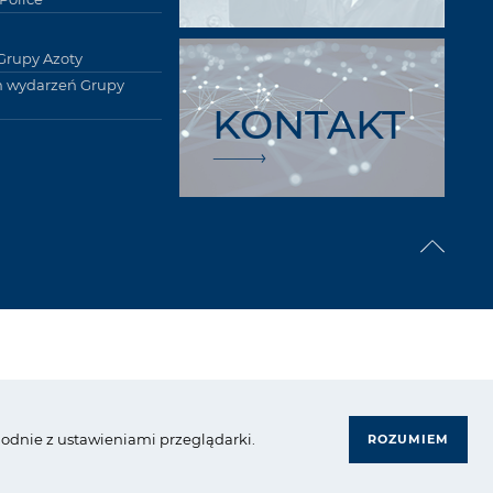
Grupy Azoty
 wydarzeń Grupy
KONTAKT
rupa Azoty. Wszelkie prawa zastrzeżone.
zgodnie z ustawieniami przeglądarki.
ROZUMIEM