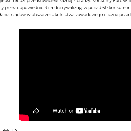
lepsi młodzi przedstawiciele każdej z branży. Konkursy EuroSkill
 przez odpowiednio 3 i 4 dni rywalizują w ponad 60 konkurenc
iałania rządów w obszarze szkolnictwa zawodowego i liczne prze