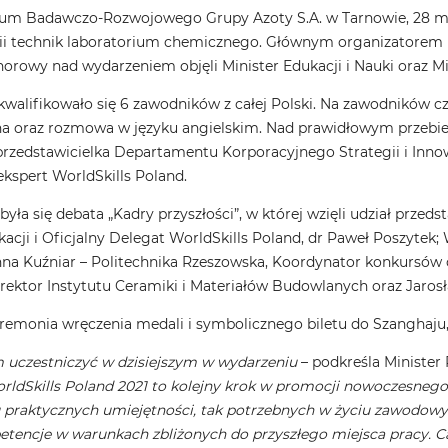
um Badawczo-Rozwojowego Grupy Azoty S.A. w Tarnowie, 28 maja,
ii technik laboratorium chemicznego. Głównym organizatorem b
norowy nad wydarzeniem objęli Minister Edukacji i Nauki oraz Mi
akwalifikowało się 6 zawodników z całej Polski. Na zawodników 
a oraz rozmowa w języku angielskim. Nad prawidłowym przebie
przedstawicielka Departamentu Korporacyjnego Strategii i Innow
ekspert WorldSkills Poland.
ła się debata „Kadry przyszłości”, w której wzięli udział przeds
cji i Oficjalny Delegat WorldSkills Poland, dr Paweł Poszytek;
Anna Kuźniar – Politechnika Rzeszowska, Koordynator konkursów 
rektor Instytutu Ceramiki i Materiałów Budowlanych oraz Jaros
remonia wręczenia medali i symbolicznego biletu do Szanghaju, 
m uczestniczyć w dzisiejszym w wydarzeniu
– podkreśla Minister
rldSkills Poland 2021 to kolejny krok w promocji nowoczesneg
 praktycznych umiejętności, tak potrzebnych w życiu zawodowym.
tencje w warunkach zbliżonych do przyszłego miejsca pracy. Ca