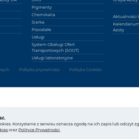
Pigmenty
Chemikalia
Aktualności 
Siarka
Kalendarium
Pozostałe
Azoty
Usługi
System Obsługi Ofert
Transportowych (SOOT)
Usługi laboratoryjne
wych
Polityka prywatności
Polityka Cookies
Grupy
y
tel.:
+48 14 637 37 37
ść.
fax: +48 14 633 07 18
Copyright © G
ookies. Korzystanie z serwisu oznacza zgodę na ich zapis lub odczyt 
kontakt@grupaazoty.com
by inte
ll
ect
kies
oraz
Polityce Prywatności
.