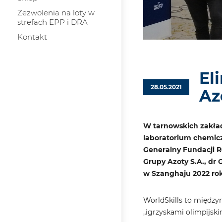
Zezwolenia na loty w
strefach EPP i DRA
Kontakt
El
28.05.2021
Az
W tarnowskich zakład
laboratorium chemicz
Generalny Fundacji R
Grupy Azoty S.A., dr
w Szanghaju 2022 ro
WorldSkills to między
„igrzyskami olimpijsk