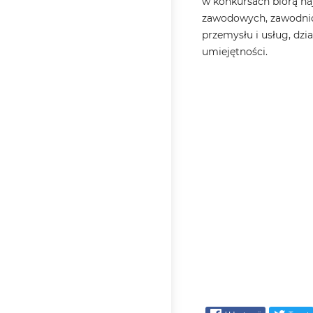
w konkursach biorą naj
zawodowych, zawodnicy
przemysłu i usług, dz
umiejętności.