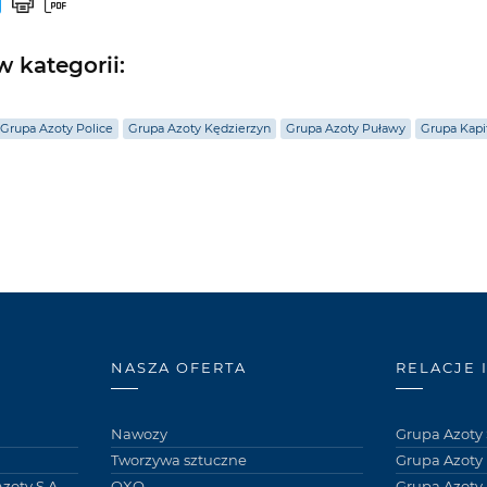
 kategorii:
Grupa Azoty Police
Grupa Azoty Kędzierzyn
Grupa Azoty Puławy
Grupa Kapi
NASZA OFERTA
RELACJE 
Nawozy
Grupa Azoty 
Tworzywa sztuczne
Grupa Azoty
zoty S.A.
OXO
Grupa Azoty 