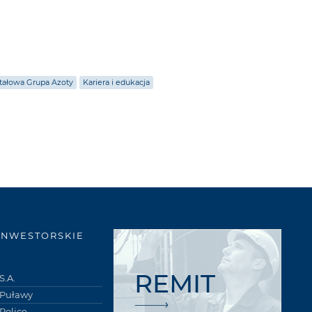
tałowa Grupa Azoty
Kariera i edukacja
INWESTORSKIE
REMIT
S.A.
 Puławy
Police