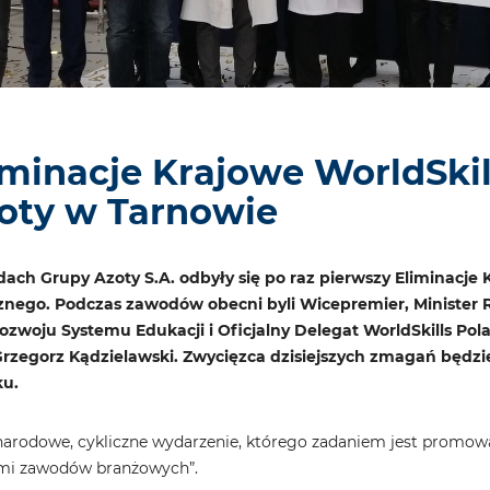
iminacje Krajowe WorldSkil
oty w Tarnowie
ach Grupy Azoty S.A. odbyły się po raz pierwszy Eliminacje K
nego. Podczas zawodów obecni byli Wicepremier, Minister Ro
ozwoju Systemu Edukacji i Oficjalny Delegat WorldSkills Po
 Grzegorz Kądzielawski. Zwycięzca dzisiejszych zmagań będz
ku.
narodowe, cykliczne wydarzenie, którego zadaniem jest promo
imi zawodów branżowych”.