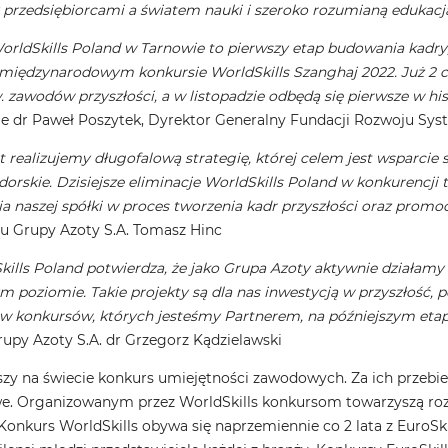
y przedsiębiorcami a światem nauki i szeroko rozumianą edukac
orldSkills Poland w Tarnowie to pierwszy etap budowania kadry,
 międzynarodowym konkursie WorldSkills Szanghaj 2022. Już 2 c
 zawodów przyszłości, a w listopadzie odbędą się pierwsze w his
e dr Paweł Poszytek, Dyrektor Generalny Fundacji Rozwoju Syste
 realizujemy długofalową strategię, której celem jest wsparcie 
rskie. Dzisiejsze eliminacje WorldSkills Poland w konkurencji
 naszej spółki w proces tworzenia kadr przyszłości oraz promoc
du Grupy Azoty S.A. Tomasz Hinc
ills Poland potwierdza, że jako Grupa Azoty aktywnie działamy
 poziomie. Takie projekty są dla nas inwestycją w przyszłość,
ów konkursów, których jesteśmy Partnerem, na późniejszym eta
upy Azoty S.A. dr Grzegorz Kądzielawski
kszy na świecie konkurs umiejętności zawodowych. Za ich prze
. Organizowanym przez WorldSkills konkursom towarzyszą rozm
Konkurs WorldSkills obywa się naprzemiennie co 2 lata z EuroSk