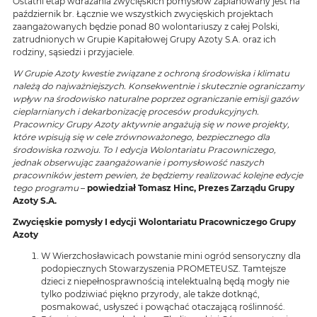
Ostatni etap wdrażania zwycięskich pomysłów zaplanowany jest na
październik br. Łącznie we wszystkich zwycięskich projektach
zaangażowanych będzie ponad 80 wolontariuszy z całej Polski,
zatrudnionych w Grupie Kapitałowej Grupy Azoty S.A. oraz ich
rodziny, sąsiedzi i przyjaciele.
W Grupie Azoty kwestie związane z ochroną środowiska i klimatu
należą do najważniejszych. Konsekwentnie i skutecznie ograniczamy
wpływ na środowisko naturalne poprzez ograniczanie emisji gazów
cieplarnianych i dekarbonizację procesów produkcyjnych.
Pracownicy Grupy Azoty aktywnie angażują się w nowe projekty,
które wpisują się w cele zrównoważonego, bezpiecznego dla
środowiska rozwoju. To I edycja Wolontariatu Pracowniczego,
jednak obserwując zaangażowanie i pomysłowość naszych
pracowników jestem pewien, że będziemy realizować kolejne edycje
tego programu
–
powiedział Tomasz Hinc, Prezes Zarządu Grupy
Azoty S.A.
Zwycięskie pomysły I edycji Wolontariatu Pracowniczego Grupy
Azoty
W Wierzchosławicach powstanie mini ogród sensoryczny dla
podopiecznych Stowarzyszenia PROMETEUSZ. Tamtejsze
dzieci z niepełnosprawnością intelektualną będą mogły nie
tylko podziwiać piękno przyrody, ale także dotknąć,
posmakować, usłyszeć i powąchać otaczającą roślinność.