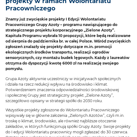
projekty w ramach Wolontariatu
Pracowniczego
Znamy już zwycięskie projekty I Edycji Wolontariatu
Pracowniczego Grupy Azoty – programu nawiązującego do
strategicznego projektu korporacyjnego „Zielone Azoty”.
Kapituła Programu wybrała 10 propozycji, które będą realizowane
od sierpnia do października br. w całej Polsce. Wśród zwycięskich
zgłoszeń znalazły się projekty dotyczące m.in. promocji
ekologicznych środków transportu, realizacji ogrodów
sensorycznych, czy montażu budek lęgowych. Każdy z laureatów
otrzyma do dyspozycji kwotę 6000 zł na realizację swojego
pomysłu.
Grupa Azoty aktywnie uczestniczy w inicjatywach społecznych
i działa na rzecz redukcji wpływu na środowisko i klimat.
Potwierdzeniem znaczenia odpowiedzialności środowiskowej
i społecznej Grupy jest strategiczny projekt „Zielone Azoty”,
szczegółowo opisany w strategii spółki do 2030 roku.
Wszystkie projekty zgłoszone do Wolontariatu Pracowniczego
wpisywały się w główne założenia „Zielonych Azotów”, czyli m.in.
troskę o klimat, środowisko, ale również najbliższe otoczenie
zakładów, w których funkcjonują spółki Grupy Azoty. Swoje projekty
do I edycji Wolontariatu pracownicy mogli zgłaszać do 30 czerwca.