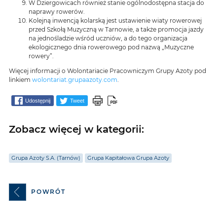
W Dziergowicach również stanie ogólnodostępna stacja do
naprawy rowerów.
Kolejną inwencją kolarską jest ustawienie wiaty rowerowej
przed Szkołą Muzyczną w Tarnowie, a także promocja jazdy
na jednośladzie wśród uczniów, a do tego organizacja
ekologicznego dnia rowerowego pod nazwą „Muzyczne
rowery”.
Więcej informacji o Wolontariacie Pracowniczym Grupy Azoty pod
linkiem
wolontariat.grupaazoty.com
.
Udostępnij
Tweet
Zobacz więcej w kategorii:
Grupa Azoty S.A. (Tarnów)
Grupa Kapitałowa Grupa Azoty
POWRÓT