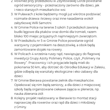
Również przy przedszkolu w Zbylitowskiej Górze powstanie
ogród sensoryczny - przeznaczony zarówno dla dzieci, jak
i nieco starszych mieszkańców wsi.
W Puławach z kolei będziemy mogli już wkrótce podziwiać
rozmaite drzewa i krzewy oraz inne nasadzenia wokół
zabytkowej Willi Samotni.
W Gminie Police na terenie 3 szkół i 3 przedszkoli zawisną
budki lęgowe dla ptaków oraz domki dla trzmieli, razem
blisko 100 miejsc przyjaznych najmniejszym zwierzętom.
W Przedszkolu nr 5 w Gminie Police powstanie ogród
warzywny z pojemnikiem na deszczówkę, a obok będą
zamontowane stojaki na rowery.
W Policach 4 września ruszy rajd, nawiązujący do flagowej
inwestycji Grupy Azoty Polimery Police, czyli „Polimery na
Rowery”. Pracownicy i ich przyjaciele będą mieli do
pokonania 50 km, aby dotrzeć do Ośrodka Edukacji w Zalesiu,
gdzie odbędą się warsztaty ekologiczne i eko-zabawy dla
dzieci.
W Gminie Bierawa powstanie zielnik dla mieszkańców.
Opiekować się nim będą seniorzy, a dla dzieci z miejscowej
szkoły będą organizowane ciekawe zajęcia w plenerze, np.
nauka zbierania ziół.
Kolejny projekt realizowany w Bierawie to montaż stacji
naprawczej dla rowerów oraz rajd dla dzieci i młodzieży
z Gminy.