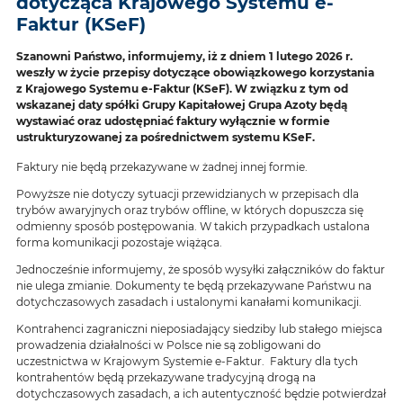
dotycząca Krajowego Systemu e-
Faktur (KSeF)
Szanowni Państwo, informujemy, iż z dniem 1 lutego 2026 r.
weszły w życie przepisy dotyczące obowiązkowego korzystania
z Krajowego Systemu e-Faktur (KSeF). W związku z tym od
wskazanej daty spółki Grupy Kapitałowej Grupa Azoty będą
wystawiać oraz udostępniać faktury wyłącznie w formie
ustrukturyzowanej za pośrednictwem systemu KSeF.
Faktury nie będą przekazywane w żadnej innej formie.
Powyższe nie dotyczy sytuacji przewidzianych w przepisach dla
trybów awaryjnych oraz trybów offline, w których dopuszcza się
odmienny sposób postępowania. W takich przypadkach ustalona
forma komunikacji pozostaje wiążąca.
Jednocześnie informujemy, że sposób wysyłki załączników do faktur
nie ulega zmianie. Dokumenty te będą przekazywane Państwu na
dotychczasowych zasadach i ustalonymi kanałami komunikacji.
Kontrahenci zagraniczni nieposiadający siedziby lub stałego miejsca
prowadzenia działalności w Polsce nie są zobligowani do
uczestnictwa w Krajowym Systemie e-Faktur. Faktury dla tych
kontrahentów będą przekazywane tradycyjną drogą na
dotychczasowych zasadach, a ich autentyczność będzie potwierdzał