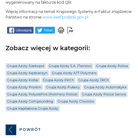
wygenerowany na fakturze kod QR.
Więcej informacji na temat Krajowego Systemy e-Faktur znajdziecie
Państwo na stronie
www.ksef.podatki.gov.pl
Udostępnij
Tweet
Zobacz więcej w kategorii:
Grupa Azoty Siarkopol
Grupa Azoty S.A. (Tarnów)
Grupa Azoty Police
Grupa Azoty Kędzierzyn
Grupa Azoty ATT Polymers
Grupa Azoty Koltar
Grupa Azoty PKCh
Grupa Azoty JRCh
Grupa Azoty Prorem
Grupa Azoty Puławy
Grupa Azoty Automatyka
Grupa Azoty Polyolefins (Polimery Police)
Grupa Azoty Police Serwis
Grupa Azoty Compounding
Grupa Azoty Chorzów
Grupa Kapitałowa Grupa Azoty
POWRÓT