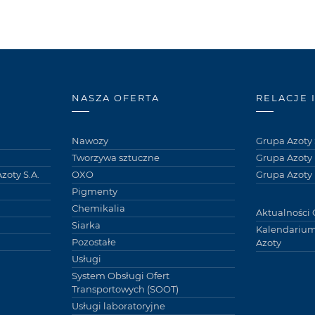
NASZA OFERTA
RELACJE 
Nawozy
Grupa Azoty 
Tworzywa sztuczne
Grupa Azoty
zoty S.A.
OXO
Grupa Azoty 
Pigmenty
Chemikalia
Aktualności 
Siarka
Kalendarium
Pozostałe
Azoty
Usługi
System Obsługi Ofert
Transportowych (SOOT)
Usługi laboratoryjne