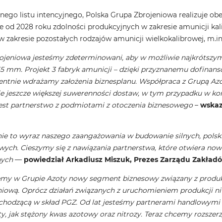
nego listu intencyjnego, Polska Grupa Zbrojeniowa realizuje ob
e od 2028 roku zdolności produkcyjnych w zakresie amunicji kal
w zakresie pozostałych rodzajów amunicji wielkokalibrowej, m.i
ojeniowa jesteśmy zdeterminowani, aby w możliwie najkrótszym
5 mm. Projekt 3 fabryk amunicji – dzięki przyznanemu dofinanso
entnie wdrażamy założenia biznesplanu. Współpraca z Grupą Az
e jeszcze większej suwerenności dostaw, w tym przypadku w ko
jest partnerstwo z podmiotami z otoczenia biznesowego
–
wskaz
e to wyraz naszego zaangażowania w budowanie silnych, polsk
ych. Cieszymy się z nawiązania partnerstwa, które otwiera now
nych
—
powiedział Arkadiusz Miszuk, Prezes Zarządu Zakład
my w Grupie Azoty nowy segment biznesowy związany z produk
niową. Oprócz działań związanych z uruchomieniem produkcji n
chodzącą w skład PGZ. Od lat jesteśmy partnerami handlowymi
 jak stężony kwas azotowy oraz nitrozy. Teraz chcemy rozszer