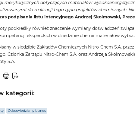
i merytorycznych dotyczących materiałów wysokoenergetyczny
lizowanymi do realizacji tego typu projektów chemicznych. Ni
as podpisania listu intencyjnego Andrzej Skolmowski, Preze
oty podkreśliły również znaczenie wymiany doświadczeń związa
kompetencji eksperckich w dziedzinie chemii materiałów wybu
sany w siedzibie Zakładów Chemicznych Nitro-Chem S.A. przez A
go, Członka Zarządu Nitro-Chem S.A. oraz Andrzeja Skolmowskieg
ty S.A.
 kategorii:
oty
Odpowiedzialny biznes