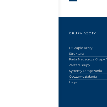
GRUPA AZOTY
O Grupie Azoty
Struktura
Rada Nadzorcza Grupy A
Zarząd Grupy
Systemy zarządzania
Obszary działania
Logo