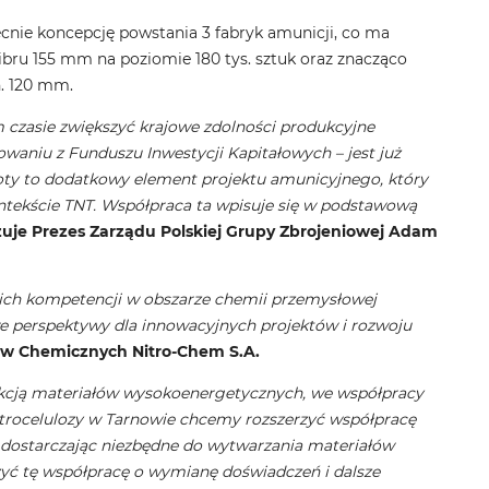
ecnie koncepcję powstania 3 fabryk amunicji, co ma
ibru 155 mm na poziomie 180 tys. sztuk oraz znacząco
n. 120 mm.
 czasie zwiększyć krajowe zdolności produkcyjne
waniu z Funduszu Inwestycji Kapitałowych – jest już
oty to dodatkowy element projektu amunicyjnego, który
ntekście TNT. Współpraca ta wpisuje się w podstawową
uje Prezes Zarządu Polskiej Grupy Zbrojeniowej Adam
ich kompetencji w obszarze chemii przemysłowej
e perspektywy dla innowacyjnych projektów i rozwoju
ów Chemicznych Nitro-Chem S.A.
cją materiałów wysokoenergetycznych, we współpracy
itrocelulozy w Tarnowie chcemy rozszerzyć współpracę
 dostarczając niezbędne do wytwarzania materiałów
zyć tę współpracę o wymianę doświadczeń i dalsze