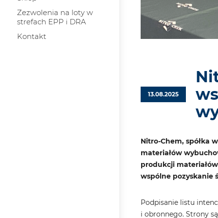
Zezwolenia na loty w
strefach EPP i DRA
Kontakt
Ni
ws
13.08.2025
wy
Nitro-Chem, spółka w
materiałów wybuchow
produkcji materiałów
wspólne pozyskanie ś
Podpisanie listu inte
i obronnego. Strony s