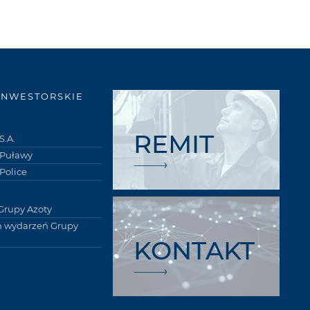
INWESTORSKIE
REMIT
S.A.
 Puławy
Police
Grupy Azoty
 wydarzeń Grupy
KONTAKT