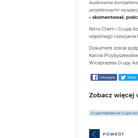
budowanie kompetencj
projektowymi wyspecja
– skomentował, podcz
Nitro-Chem i Grupa Az
wspólnego rozwijania 
Dokument został podpi
Karola Przybyszewskie
Wiceprezesa Grupy Azo
Udostępnij
Tweet
Zobacz więcej w
Grupa Kapitałowa Grupa Az
POWRÓT