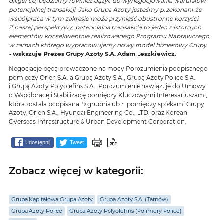
diligence, będziemy również dążyć do wynegocjowania warunków
potencjalnej transakcji. Jako Grupa Azoty jesteśmy przekonani, że
współpraca w tym zakresie może przynieść obustronne korzyści.
Z naszej perspektywy, potencjalna transakcja to jeden z istotnych
elementów konsekwentnie realizowanego Programu Naprawczego,
w ramach którego wypracowujemy nowy model biznesowy Grupy
-
wskazuje Prezes Grupy Azoty S.A. Adam Leszkiewicz.
Negocjacje będą prowadzone na mocy Porozumienia podpisanego
pomiędzy Orlen S.A. a Grupą Azoty S.A., Grupą Azoty Police S.A.
i Grupą Azoty Polyolefins S.A. Porozumienie nawiązuje do Umowy
o Współpracę i Stabilizację pomiędzy Kluczowymi Interesariuszami,
która została podpisana 19 grudnia ub.r. pomiędzy spółkami Grupy
Azoty, Orlen S.A., Hyundai Engineering Co., LTD. oraz Korean
Overseas Infrastructure & Urban Development Corporation.
Udostępnij
Tweet
Zobacz więcej w kategorii:
Grupa Kapitałowa Grupa Azoty
Grupa Azoty S.A. (Tarnów)
Grupa Azoty Police
Grupa Azoty Polyolefins (Polimery Police)