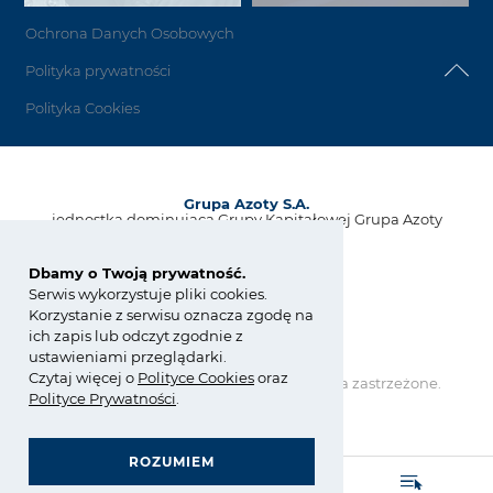
Ochrona Danych Osobowych
Polityka prywatności
Polityka Cookies
Grupa Azoty S.A.
jednostka dominująca Grupy Kapitałowej Grupa Azoty
ul. Kwiatkowskiego 8
33-101 Tarnów, Polska
Dbamy o Twoją prywatność.
Serwis wykorzystuje pliki cookies.
tel.:
+48 14 637 37 37
Korzystanie z serwisu oznacza zgodę na
fax: +48 14 633 07 18
ich zapis lub odczyt zgodnie z
kontakt@grupaazoty.com
ustawieniami przeglądarki.
Czytaj więcej o
Polity
ce
Cookies
oraz
Copyright © Grupa Azoty. Wszelkie prawa zastrzeżone.
Polityce Prywatności
.
by inte
ll
ect
ROZUMIEM
GRUPA AZOTY POLYOLEFINS (POLIMERY POLICE)
MATERIAŁY DO TECHNOLOGII PRZYROSTOWYCH
ZARZĄDZANIE ZGODNOŚCIĄ (COMPLIANCE)
OGÓLNE WARUNKI ZAKUPU I SPRZEDAŻY
- strona główna