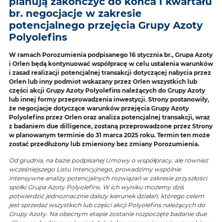
planują zakończyć do końca I kwartału
br. negocjacje w zakresie
potencjalnego przejęcia Grupy Azoty
Polyolefins
W ramach Porozumienia podpisanego 16 stycznia br., Grupa Azoty
i Orlen będą kontynuować współpracę w celu ustalenia warunków
i zasad realizacji potencjalnej transakcji dotyczącej nabycia przez
Orlen lub inny podmiot wskazany przez Orlen wszystkich lub
części akcji Grupy Azoty Polyolefins należących do Grupy Azoty
lub innej formy przeprowadzenia inwestycji. Strony postanowiły,
że negocjacje dotyczące warunków przejęcia Grupy Azoty
Polyolefins przez Orlen oraz analiza potencjalnej transakcji, wraz
z badaniem due dilligence, zostaną przeprowadzone przez Strony
w planowanym terminie do 31 marca 2025 roku. Termin ten może
zostać przedłużony lub zmieniony bez zmiany Porozumienia.
Od grudnia, na bazie podpisanej Umowy o współpracy, ale również
wcześniejszego Listu Intencyjnego, prowadzimy wspólnie
intensywne analizy potencjalnych rozwiązań w zakresie przyszłości
spółki Grupa Azoty Polyolefins. W ich wyniku możemy dziś
potwierdzić jednoznacznie dalszy kierunek działań, którego celem
jest sprzedaż wszystkich lub części akcji Polyolefins należących do
Grupy Azoty. Na obecnym etapie zostanie rozpoczęte badanie due