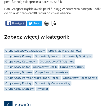
pełni funkcję Wiceprezesa Zarządu Spółki.
Pan Grzegorz Kądzielawski pełni funkcję Wiceprezesa Zarządu Spółki
od dnia 20 czerwca 2017 roku do chwili obecnej.
Udostępnij
Tweet
Zobacz więcej w kategorii:
Grupa Kapitałowa Grupa Azoty
Grupa Azoty S.A. (Tarnów)
Grupa Azoty Puławy
Grupa Azoty Police
Grupa Azoty Siarkopol
Grupa Azoty Kędzierzyn
Grupa Azoty ATT Polymers
Grupa Azoty Koltar
Grupa Azoty PKCh
Grupa Azoty JRCh
Grupa Azoty Prorem
Grupa Azoty Automatyka
Grupa Azoty Polyolefins (Polimery Police)
Grupa Azoty Police Serwis
Grupa Azoty Fosfory
Grupa Azoty Compounding
Grupa Azoty Chorzów
Inwestor
POWRÓT