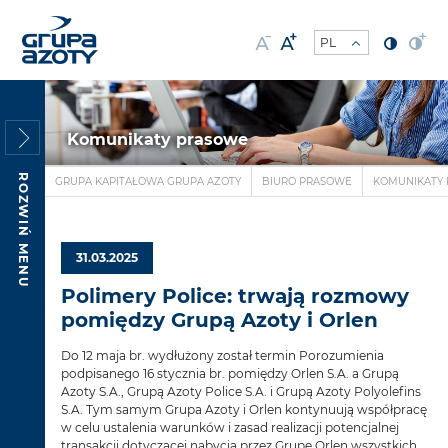
Komunikaty prasowe
ROZWIŃ MENU
GRUPA KAPITAŁOWA GRUPA AZOTY
BIURO PRASOWE
KOMUNIKATY
31.03.2025
Polimery Police: trwają rozmowy
pomiędzy Grupą Azoty i Orlen
Do 12 maja br. wydłużony został termin Porozumienia
podpisanego 16 stycznia br. pomiędzy Orlen S.A. a Grupą
Azoty S.A., Grupą Azoty Police S.A. i Grupą Azoty Polyolefins
S.A. Tym samym Grupa Azoty i Orlen kontynuują współpracę
w celu ustalenia warunków i zasad realizacji potencjalnej
transakcji dotyczącej nabycia przez Grupę Orlen wszystkich