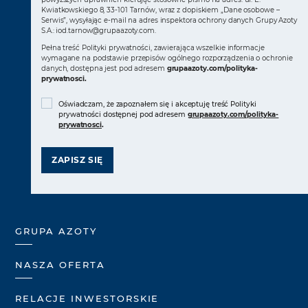
Kwiatkowskiego 8, 33-101 Tarnów, wraz z dopiskiem „Dane osobowe –
Serwis”, wysyłając e-mail na adres inspektora ochrony danych Grupy Azoty
S.A.:
iod.tarnow@grupaazoty.com
.
Pełna treść Polityki prywatności, zawierająca wszelkie informacje
wymagane na podstawie przepisów ogólnego rozporządzenia o ochronie
danych, dostępna jest pod adresem
grupaazoty.com/polityka-
prywatnosci
.
Oświadczam, że zapoznałem się i akceptuję treść Polityki
prywatności dostępnej pod adresem
grupaazoty.com/polityka-
prywatnosci
.
ZAPISZ SIĘ
GRUPA AZOTY
NASZA OFERTA
RELACJE INWESTORSKIE