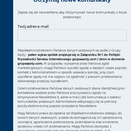
Otrzymuj nowe komunikaty
Zapisz się do newslettera, aby otrzymywać nowe komunikaty z biura
prasowego
Twój adres e-mail
Współadministratorami Państwa danych osobowych są spółki z Grupy
Azoty -
pełen wykaz spółek znajduje się w Załączniku Nr 1 do Polityki
Prywatności Serwisu Internetowego grupaazoty.com i stron w domenie
grupaazoty.com.
W przypadku wyrażenia przez Państwa zgód
marketingowych, mogą Państwo wycofać zgodę w każdym czasie poprzez
kontakt z Administratorem w sposób wskazany poniżej, przy czym
wycofanie zgody nie ma wpływu na zgodność z prawem przetwarzania
dokonanego przed jej wycofaniem.
Celem przetwarzania Państwa danych osobowych (dane identyfikacyjne i
kontaktowe podane przez Państwa przy wyrażaniu zgody na
otrzymywanie Newslettera tj. adres e-mail.) jest komunikacja z zakresu
komunikatów prasowych Administatora odbywający się za pomocą
poczty elektronicznej poprzez przesyłanie Newslettera.
Mają Państwo prawo do żądania od Współadministratorów dostępu do
swoich danych osobowych, a także do domagania się ich sprostowania,
usunięcia, ograniczenia przetwarzania, przeniesienia oraz wniesienia
sprzeciwu wobec ich przetwarzania. Mogą Państwo skorzystać z
powyższych uprawnień kierując stosowne pismo na adres: ul. E.