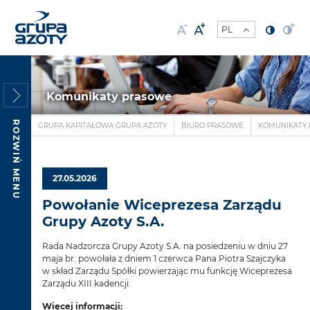
Komunikaty prasowe
ROZWIŃ MENU
GRUPA KAPITAŁOWA GRUPA AZOTY
BIURO PRASOWE
KOMUNIKATY
27.05.2026
Powołanie Wiceprezesa Zarządu
Grupy Azoty S.A.
Rada Nadzorcza Grupy Azoty S.A. na posiedzeniu w dniu 27
maja br. powołała z dniem 1 czerwca Pana Piotra Szajczyka
w skład Zarządu Spółki powierzając mu funkcję Wiceprezesa
Zarządu XIII kadencji.
Więcej informacji: