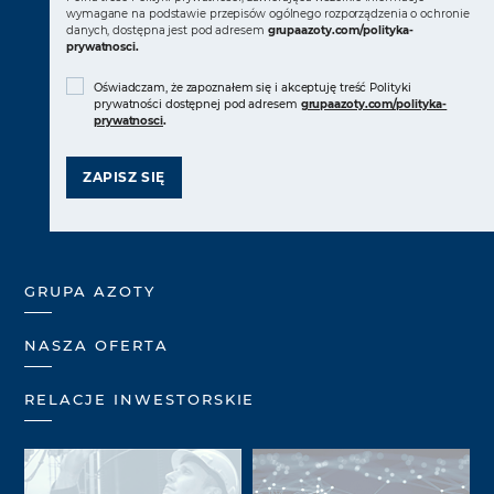
wymagane na podstawie przepisów ogólnego rozporządzenia o ochronie
danych, dostępna jest pod adresem
grupaazoty.com/polityka-
prywatnosci
.
Oświadczam, że zapoznałem się i akceptuję treść Polityki
prywatności dostępnej pod adresem
grupaazoty.com/polityka-
prywatnosci
.
ZAPISZ SIĘ
GRUPA AZOTY
NASZA OFERTA
RELACJE INWESTORSKIE