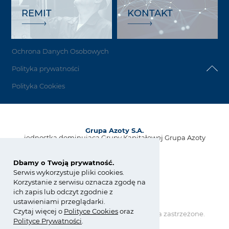
REMIT
KONTAKT
Ochrona Danych Osobowych
Polityka prywatności
Polityka Cookies
Grupa Azoty S.A.
jednostka dominująca Grupy Kapitałowej Grupa Azoty
ul. Kwiatkowskiego 8
33-101 Tarnów, Polska
Dbamy o Twoją prywatność.
Serwis wykorzystuje pliki cookies.
tel.:
+48 14 637 37 37
Korzystanie z serwisu oznacza zgodę na
fax: +48 14 633 07 18
ich zapis lub odczyt zgodnie z
kontakt@grupaazoty.com
ustawieniami przeglądarki.
Czytaj więcej o
Polity
ce
Cookies
oraz
Copyright © Grupa Azoty. Wszelkie prawa zastrzeżone.
Polityce Prywatności
.
by inte
ll
ect