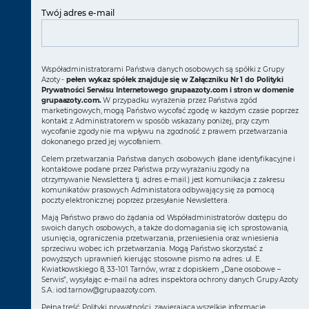
Twój adres e-mail
Współadministratorami Państwa danych osobowych są spółki z Grupy
Azoty -
pełen wykaz spółek znajduje się w Załączniku Nr 1 do Polityki
Prywatności Serwisu Internetowego grupaazoty.com i stron w domenie
grupaazoty.com.
W przypadku wyrażenia przez Państwa zgód
marketingowych, mogą Państwo wycofać zgodę w każdym czasie poprzez
kontakt z Administratorem w sposób wskazany poniżej, przy czym
wycofanie zgody nie ma wpływu na zgodność z prawem przetwarzania
dokonanego przed jej wycofaniem.
Celem przetwarzania Państwa danych osobowych (dane identyfikacyjne i
kontaktowe podane przez Państwa przy wyrażaniu zgody na
otrzymywanie Newslettera tj. adres e-mail.) jest komunikacja z zakresu
komunikatów prasowych Administatora odbywający się za pomocą
poczty elektronicznej poprzez przesyłanie Newslettera.
Mają Państwo prawo do żądania od Współadministratorów dostępu do
swoich danych osobowych, a także do domagania się ich sprostowania,
usunięcia, ograniczenia przetwarzania, przeniesienia oraz wniesienia
sprzeciwu wobec ich przetwarzania. Mogą Państwo skorzystać z
powyższych uprawnień kierując stosowne pismo na adres: ul. E.
Kwiatkowskiego 8, 33-101 Tarnów, wraz z dopiskiem „Dane osobowe –
Serwis”, wysyłając e-mail na adres inspektora ochrony danych Grupy Azoty
S.A.:
iod.tarnow@grupaazoty.com
.
Pełna treść Polityki prywatności, zawierająca wszelkie informacje