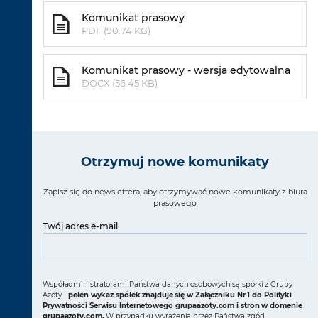
Komunikat prasowy
PDF (90.74 KB)
Komunikat prasowy - wersja edytowalna
DOCX (56.45 KB)
Otrzymuj nowe komunikaty
Zapisz się do newslettera, aby otrzymywać nowe komunikaty z biura
prasowego
Twój adres e-mail
Współadministratorami Państwa danych osobowych są spółki z Grupy
Azoty -
pełen wykaz spółek znajduje się w Załączniku Nr 1 do Polityki
Prywatności Serwisu Internetowego grupaazoty.com i stron w domenie
grupaazoty.com.
W przypadku wyrażenia przez Państwa zgód