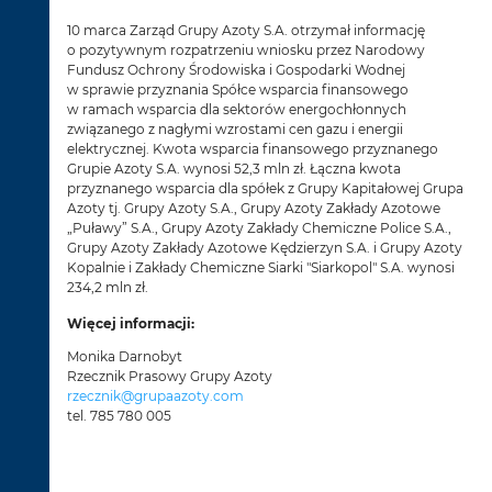
10 marca Zarząd Grupy Azoty S.A. otrzymał informację
o pozytywnym rozpatrzeniu wniosku przez Narodowy
Fundusz Ochrony Środowiska i Gospodarki Wodnej
w sprawie przyznania Spółce wsparcia finansowego
w ramach wsparcia dla sektorów energochłonnych
związanego z nagłymi wzrostami cen gazu i energii
elektrycznej. Kwota wsparcia finansowego przyznanego
Grupie Azoty S.A. wynosi 52,3 mln zł. Łączna kwota
przyznanego wsparcia dla spółek z Grupy Kapitałowej Grupa
Azoty tj. Grupy Azoty S.A., Grupy Azoty Zakłady Azotowe
„Puławy” S.A., Grupy Azoty Zakłady Chemiczne Police S.A.,
Grupy Azoty Zakłady Azotowe Kędzierzyn S.A. i Grupy Azoty
Kopalnie i Zakłady Chemiczne Siarki "Siarkopol" S.A. wynosi
234,2 mln zł.
Więcej informacji:
Monika Darnobyt
Rzecznik Prasowy Grupy Azoty
rzecznik@grupaazoty.com
tel. 785 780 005