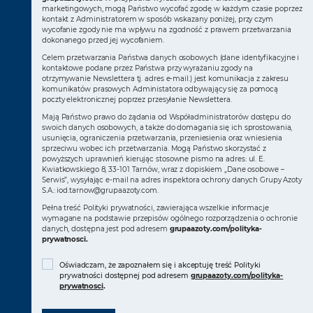
marketingowych, mogą Państwo wycofać zgodę w każdym czasie poprzez
kontakt z Administratorem w sposób wskazany poniżej, przy czym
wycofanie zgody nie ma wpływu na zgodność z prawem przetwarzania
dokonanego przed jej wycofaniem.
Celem przetwarzania Państwa danych osobowych (dane identyfikacyjne i
kontaktowe podane przez Państwa przy wyrażaniu zgody na
otrzymywanie Newslettera tj. adres e-mail.) jest komunikacja z zakresu
komunikatów prasowych Administatora odbywający się za pomocą
poczty elektronicznej poprzez przesyłanie Newslettera.
Mają Państwo prawo do żądania od Współadministratorów dostępu do
swoich danych osobowych, a także do domagania się ich sprostowania,
usunięcia, ograniczenia przetwarzania, przeniesienia oraz wniesienia
sprzeciwu wobec ich przetwarzania. Mogą Państwo skorzystać z
powyższych uprawnień kierując stosowne pismo na adres: ul. E.
Kwiatkowskiego 8, 33-101 Tarnów, wraz z dopiskiem „Dane osobowe –
Serwis”, wysyłając e-mail na adres inspektora ochrony danych Grupy Azoty
S.A.:
iod.tarnow@grupaazoty.com
.
Pełna treść Polityki prywatności, zawierająca wszelkie informacje
wymagane na podstawie przepisów ogólnego rozporządzenia o ochronie
danych, dostępna jest pod adresem
grupaazoty.com/polityka-
prywatnosci
.
Oświadczam, że zapoznałem się i akceptuję treść Polityki
prywatności dostępnej pod adresem
grupaazoty.com/polityka-
prywatnosci
.