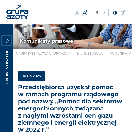
Komunikaty prasowe
ROZWIŃ MENU
GRUPA KAPITAŁOWA GRUPA AZOTY
BIURO PRASOWE
KOMUNIKATY
10.03.2023
Przedsiębiorca uzyskał pomoc
w ramach programu rządowego
pod nazwą: „Pomoc dla sektorów
energochłonnych związana
z nagłymi wzrostami cen gazu
ziemnego i energii elektrycznej
w 2022 r.”