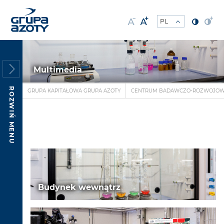
Multimedia
ROZWIŃ MENU
GRUPA KAPITAŁOWA GRUPA AZOTY
CENTRUM BADAWCZO-ROZWOJOWE 
Budynek wewnątrz