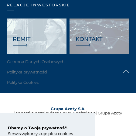
RELACJE INWESTORSKIE
REMIT
KONTAKT
Ochrona Danych Osobowych
Polityka prywatności
Polityka Cookies
Grupa Azoty S.A.
jednostka dominująca Grupy Kapitałowej Grupa Azoty
ul. Kwiatkowskiego 8
33-101 Tarnów, Polska
Dbamy o Twoją prywatność.
Serwis wykorzystuje pliki cookies.