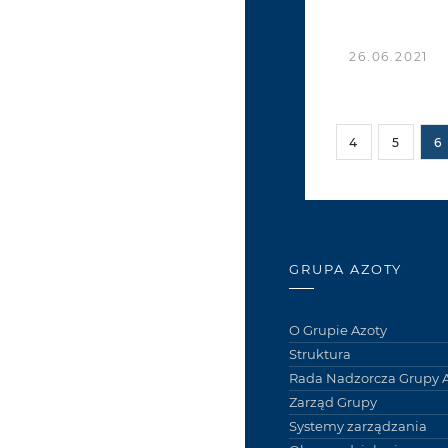
26.06.2021
4
5
6
GRUPA AZOTY
O Grupie Azoty
Struktura
Rada Nadzorcza Grupy A
Zarząd Grupy
Systemy zarządzania