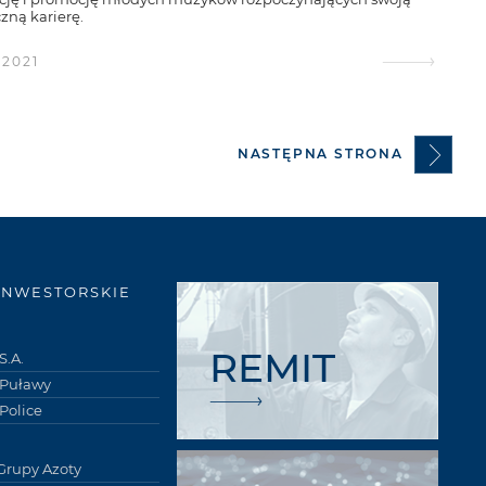
ną karierę.
.2021
NASTĘPNA STRONA
INWESTORSKIE
REMIT
S.A.
 Puławy
Police
Grupy Azoty