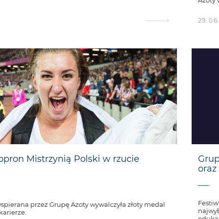
Azoty 
29.06
pron Mistrzynią Polski w rzucie
Grup
oraz
Festiw
pierana przez Grupę Azoty wywalczyła złoty medal
najwyb
karierze.
eduka