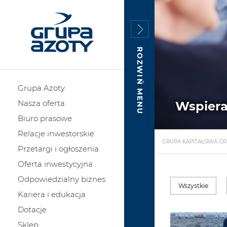
ROZWIŃ MENU
Grupa Azoty
Nasza oferta
Wspier
Biuro prasowe
Relacje inwestorskie
GRUPA KAPITAŁOWA GR
Przetargi i ogłoszenia
Oferta inwestycyjna
Odpowiedzialny biznes
Wszystkie
Kariera i edukacja
Dotacje
Sklep