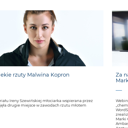
lekie rzuty Malwina Kopron
Za n
Mark
ału Ireny Szewińskiej młociarka wspierana przez
Webina
jęła drugie miejsce w zawodach rzutu młotem
„chemi
WordSk
zreali
Marki 
Ambas