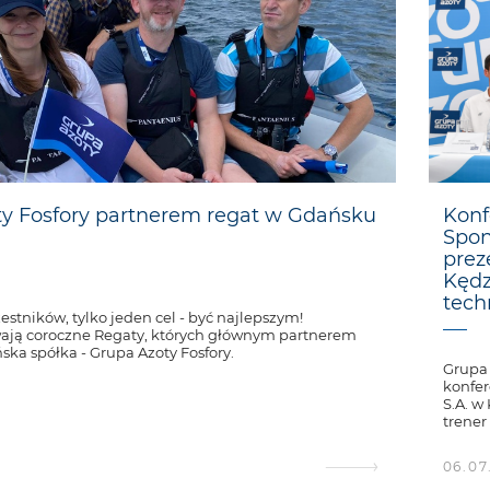
y Fosfory partnerem regat w Gdańsku
Konf
Spon
prez
Kędz
tech
estników, tylko jeden cel - być najlepszym!
ają coroczne Regaty, których głównym partnerem
ska spółka - Grupa Azoty Fosfory.
Grupa 
konfer
S.A. w
trener
06.07