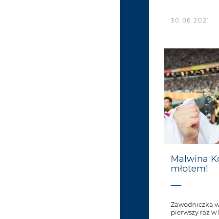
30.06.2021
Malwina Ko
młotem!
Zawodniczka ws
pierwszy raz w 