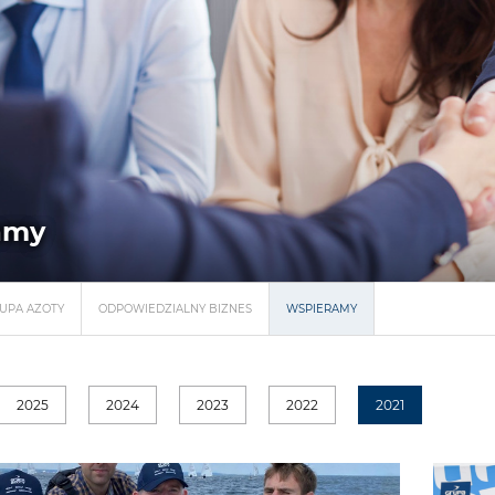
amy
UPA AZOTY
ODPOWIEDZIALNY BIZNES
WSPIERAMY
2025
2024
2023
2022
2021