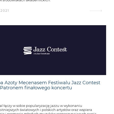
w środowiskach akademickich.
.2021
a Azoty Mecenasem Festiwalu Jazz Contest
 Patronem finałowego koncertu
al łączy w sobie popularyzację jazzu w wykonaniu
itniejszych światowych i polskich artystów oraz wspiera
cję i promocję młodych muzyków rozpoczynających swoją