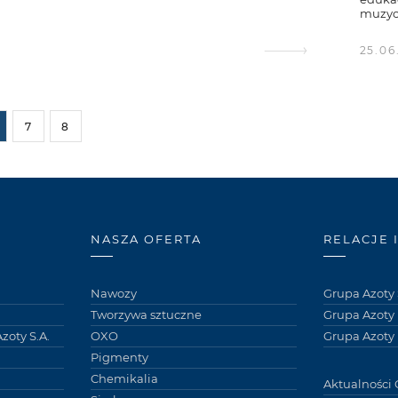
muzycz
25.06
7
8
NASZA OFERTA
RELACJE 
Nawozy
Grupa Azoty 
Tworzywa sztuczne
Grupa Azoty
zoty S.A.
OXO
Grupa Azoty 
Pigmenty
Chemikalia
Aktualności 