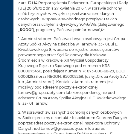
z art. 13 i 14 Rozporządzenia Parlamentu Europejskiego i Rady
(UE) 2016/679 z dnia 27 kwietnia 2016 r. w sprawie ochrony
osób fizycznych w związku z przetwarzaniem danych
osobowych i w sprawie swobodnego przepływu takich
danych oraz uchylenia dyrektywy 95/46/WE (dalej zwanego
„
RODO
”), pragniemy Państwa poinformować,iż:
1. Administratorem Państwa danych osobowych jest Grupa
Azoty Spółka Akcyjna z siedzibą w Tarnowie, 33-101, ul E.
Kwiatkowskiego 8, wpisana do rejestru przedsiębiorców
prowadzonego przez Sąd Rejonowy dla Krakowa –
Śródmieścia w Krakowie, XII Wydział Gospodarczy
Krajowego Rejestru Sądowego pod numerem KRS:
0000075450, posiadająca numer NIP: 873-000-68-29, BDO:
000012833 oraz REGON: 850002268, (dalej „Grupa Azoty S.A.”
lub „Administrator”). Kontakt z Administratorem jest
możliwy pod adresem poczty elektronicznej:
tarnow@grupaazoty.com lub korespondencyjnie pod
adresem: Grupa Azoty Spółka Akcyjna ul. E. Kwiatkowskiego
8, 33-101 Tarnów.
2. W sprawach związanych z ochroną danych osobowych
w Spółce prosimy o kontakt z Inspektorem Ochrony Danych
poprzez adres poczty elektronicznej Inspektora Ochrony
Danych: iod.tarnow@grupaazoty.com lub adres
korespondencyjny: Grupa Azoty Spółka Akcyjna ul. E.