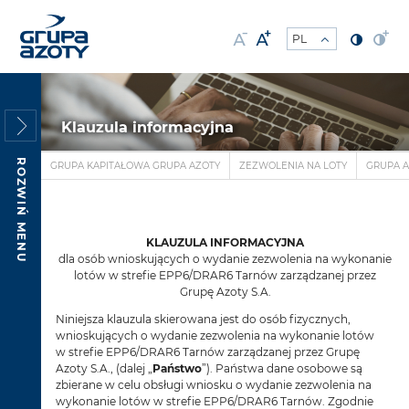
Klauzula informacyjna
ROZWIŃ MENU
GRUPA KAPITAŁOWA GRUPA AZOTY
ZEZWOLENIA NA LOTY
GRUPA AZ
KLAUZULA INFORMACYJNA
dla osób wnioskujących o wydanie zezwolenia na wykonanie
lotów w strefie EPP6/DRAR6 Tarnów zarządzanej przez
Grupę Azoty S.A.
Niniejsza klauzula skierowana jest do osób fizycznych,
wnioskujących o wydanie zezwolenia na wykonanie lotów
w strefie EPP6/DRAR6 Tarnów zarządzanej przez Grupę
Azoty S.A., (dalej „
Państwo
”). Państwa dane osobowe są
zbierane w celu obsługi wniosku o wydanie zezwolenia na
wykonanie lotów w strefie EPP6/DRAR6 Tarnów. Zgodnie