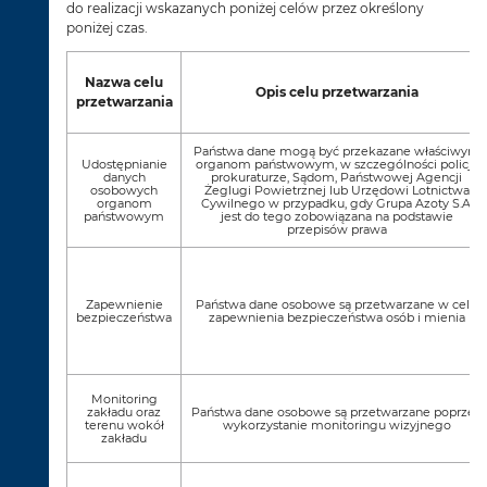
do realizacji wskazanych poniżej celów przez określony
poniżej czas.
Nazwa celu
Opis celu przetwarzania
przetwarzania
Państwa dane mogą być przekazane właściwym
Udostępnianie
organom państwowym, w szczególności policji,
danych
prokuraturze, Sądom, Państwowej Agencji
osobowych
Żeglugi Powietrznej lub Urzędowi Lotnictwa
organom
Cywilnego w przypadku, gdy Grupa Azoty S.A.
państwowym
jest do tego zobowiązana na podstawie
przepisów prawa
Zapewnienie
Państwa dane osobowe są przetwarzane w celu
bezpieczeństwa
zapewnienia bezpieczeństwa osób i mienia
Monitoring
zakładu oraz
Państwa dane osobowe są przetwarzane poprzez
terenu wokół
wykorzystanie monitoringu wizyjnego
zakładu