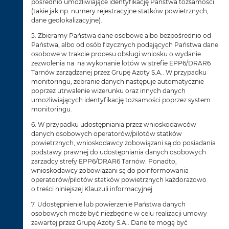
pośrednio umożliwiające identyfikację Państwa tożsamości
(takie jak np. numery rejestracyjne statków powietrznych,
dane geolokalizacyjne).
5. Zbieramy Państwa dane osobowe albo bezpośrednio od
Państwa, albo od osób fizycznych podających Państwa dane
osobowe w trakcie procesu obsługi wniosku o wydanie
zezwolenia na na wykonanie lotów w strefie EPP6/DRAR6
Tarnów zarządzanej przez Grupę Azoty S.A.. W przypadku
monitoringu, zebranie danych następuje automatycznie
poprzez utrwalenie wizerunku oraz innych danych
umożliwiających identyfikację tożsamości poprzez system
monitoringu.
6. W przypadku udostępniania przez wnioskodawców
danych osobowych operatorów/pilotów statków
powietrznych, wnioskodawcy zobowiązani są do posiadania
podstawy prawnej do udostępniania danych osobowych
zarzadcy strefy EPP6/DRAR6 Tarnów. Ponadto,
wnioskodawcy zobowiązani są do poinformowania
operatorów/pilotów statków powietrznych każdorazowo
o treści niniejszej Klauzuli informacyjnej
7. Udostępnienie lub powierzenie Państwa danych
osobowych może być niezbędne w celu realizacji umowy
zawartej przez Grupę Azoty S.A.. Dane te mogą być