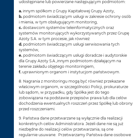
udostępniane lub powierzane następującym podmiotom:
a.
innym spółkom z Grupy Kapitałowej Grupy Azoty,
b.
podmiotom świadczącym usługi w zakresie ochrony osób
i mienia, w tym obsługującym monitoring,
c.
dostawcom systemów teleinformatycznych oraz
systemów monitorujących wykorzystywanych przez Grupę
Azoty S.A. w tym procesie, jak również
d.
podmiotom świadczącym usługi serwisowania tych
systemów,
e.
podmiotom świadczącym usługi doradcze i audytorskie
dla Grupy Azoty S.A.,innym podmiotom działającym na
terenie zakładu objętego monitoringiem,
f.
uprawnionym organom i instytucjom państwowym.
8. Nagrania z monitoringu mogą być również przekazane
właściwym organom, w szczególności Policji, prokuraturze
lub sądom, w przypadku, gdy Spółka jest do tego
zobowiązana na podstawie przepisów prawa lub dla celów
dochodzenia ewentualnych roszczeń przez Spółkę lub obrony
przed roszczeniami.
9. Państwa dane przetwarzane są wyłącznie dla realizacji
konkretnych celów Administratora. Jeżeli dane nie są już
niezbędne do realizacji celów przetwarzania, są one
regularnie usuwane. Przetwarzamy Państwa dane osobowe