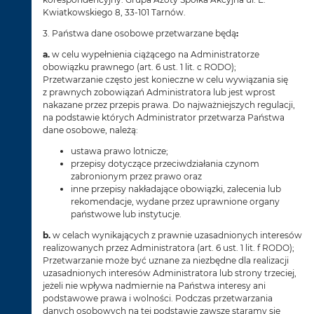
Kwiatkowskiego 8, 33-101 Tarnów.
3. Państwa dane osobowe przetwarzane będą
:
a.
w celu wypełnienia ciążącego na Administratorze
obowiązku prawnego (art. 6 ust. 1 lit. c RODO);
Przetwarzanie często jest konieczne w celu wywiązania się
z prawnych zobowiązań Administratora lub jest wprost
nakazane przez przepis prawa. Do najważniejszych regulacji,
na podstawie których Administrator przetwarza Państwa
dane osobowe, należą:
ustawa prawo lotnicze;
przepisy dotyczące przeciwdziałania czynom
zabronionym przez prawo oraz
inne przepisy nakładające obowiązki, zalecenia lub
rekomendacje, wydane przez uprawnione organy
państwowe lub instytucje.
b.
w celach wynikających z prawnie uzasadnionych interesów
realizowanych przez Administratora (art. 6 ust. 1 lit. f RODO);
Przetwarzanie może być uznane za niezbędne dla realizacji
uzasadnionych interesów Administratora lub strony trzeciej,
jeżeli nie wpływa nadmiernie na Państwa interesy ani
podstawowe prawa i wolności. Podczas przetwarzania
danych osobowych na tej podstawie zawsze staramy się