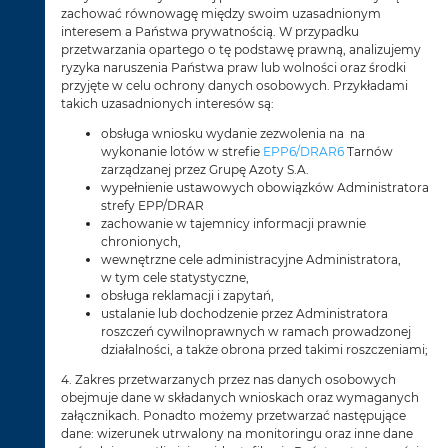
zachować równowagę między swoim uzasadnionym
interesem a Państwa prywatnością. W przypadku
przetwarzania opartego o tę podstawę prawną, analizujemy
ryzyka naruszenia Państwa praw lub wolności oraz środki
przyjęte w celu ochrony danych osobowych. Przykładami
takich uzasadnionych interesów są:
obsługa wniosku wydanie zezwolenia na na
wykonanie lotów w strefie
EPP6/DRAR6
Tarnów
zarządzanej przez Grupę Azoty S.A.
wypełnienie ustawowych obowiązków Administratora
strefy EPP/DRAR
zachowanie w tajemnicy informacji prawnie
chronionych,
wewnętrzne cele administracyjne Administratora,
w tym cele statystyczne,
obsługa reklamacji i zapytań,
ustalanie lub dochodzenie przez Administratora
roszczeń cywilnoprawnych w ramach prowadzonej
działalności, a także obrona przed takimi roszczeniami;
4. Zakres przetwarzanych przez nas danych osobowych
obejmuje dane w składanych wnioskach oraz wymaganych
załącznikach. Ponadto możemy przetwarzać następujące
dane: wizerunek utrwalony na monitoringu oraz inne dane