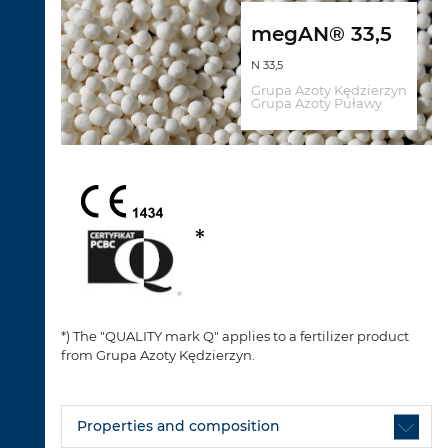
megAN® 33,5
N 33,5
Grupa Azoty Kędzierzyn
Grupa Azoty Puławy
*) The "QUALITY mark Q" applies to a fertilizer product
from Grupa Azoty Kędzierzyn.
Properties and composition