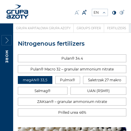
GRUPA KAPITAŁOWA GRUPA AZOTY
GROUP'S OFFER
FERTILIZERS
Nitrogenous fertilizers
MORE
Pulan® 34.4
Pulan® Macro 32 – granular ammonium nitrate
megAN® 33,5
Pulmix®
Saletrzak 27 makro
Salmag®
UAN (RSM®)
ZAKsan® – granular ammonium nitrate
Prilled urea 46%